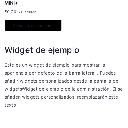
MINI+
$
0,00
IVA incluido
Seleccionar opciones
Este
producto
Widget de ejemplo
tiene
múltiples
Este es un widget de ejemplo para mostrar la
variantes.
apariencia por defecto de la barra lateral . Puedes
Las
añadir widgets personalizados desde la pantalla de
opciones
widgetsWidget de ejemplo de la administración. Si se
se
añaden widgets personalizados, reemplazarán este
pueden
texto.
elegir
en
la