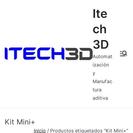
Saltar
Ite
al
contenido
ch
3D
Automat
ización
y
Manufac
tura
aditiva
Kit Mini+
Inicio
Productos etiquetados “Kit Mini+”