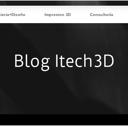
ieria+Diseño
Impresion 3D
Consultoría
Blog Itech3D